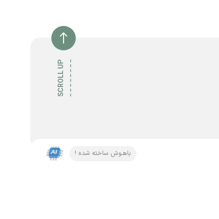
SCROLL UP
باهـوش ساخته شده !