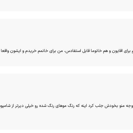
هم براي اقايون و هم خانوما قابل استفادس، من براي خانمم خريدم و ايشون واقعا
جه منو بخودش جلب كرد اينه كه رنگ موهاي رنگ شده رو خيلي ديرتر از شامپوها