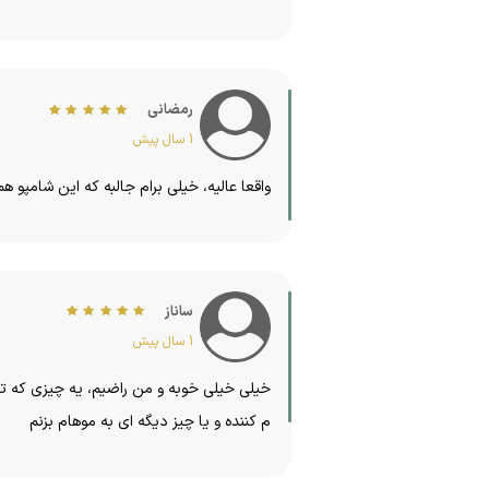
رمضاني
1 سال پیش
واقعا عاليه، خيلي برام جالبه كه اين شامپو 
ساناز
1 سال پیش
خيلي خيلي خوبه و من راضيم، يه چيزي كه تو
م كننده و يا چيز ديگه اي به موهام بزنم